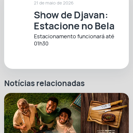
21 de maio de 2026
Show de Djavan:
Estacione no Bela
Horário de funcionamento
Abre hoje 09h às 22h
Estacionamento funcionará até
Segunda a Sábado
01h30
09h às 22h
Notícias relacionadas