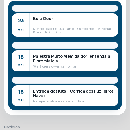
Bela Geek
23
Movimento Sports | Just Dance | Desafie o Pro (FIFA | Mortal
MAI
Kombat) & Quiz Geek
Palestra Muito Além da dor: entenda a
18
Fibromialgia
MAI
18 e 19 de maio - Vem se informar!
Entrega dos Kits – Corrida dos Fuzileiros
18
Navais
MAI
Entrega dos kits acontece aqui no Bela!
Notícias