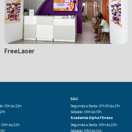
FreeLaser
SAC
o: 10h às 22h
Segunda a Sexta: 07h30 às 21h
 21h
Sábado: 09h às 13h
Academia Alpha Fitness
: 08h às 22h
Segunda a Sexta: 06h às 22h
22h
Sábado: 08h às 14h