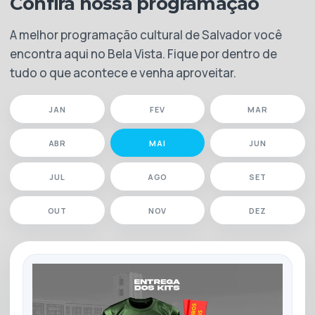
Confira nossa programação
A melhor programação cultural de Salvador você
encontra aqui no Bela Vista. Fique por dentro de
Horário de funcionamento
tudo o que acontece e venha aproveitar.
Aberto hoje 09h às 22h
Segunda a Sábado
JAN
FEV
MAR
09h às 22h
ABR
MAI
JUN
JUL
AGO
SET
OUT
NOV
DEZ