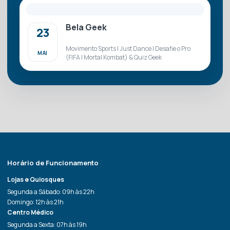
Bela Geek
23
Movimento Sports | Just Dance | Desafie o Pro
MAI
(FIFA | Mortal Kombat) & Quiz Geek
Horário de Funcionamento
Lojas e Quiosques
Segunda a Sábado: 09h às 22h
Domingo: 12h às 21h
Centro Médico
Segunda a Sexta: 07h às 19h